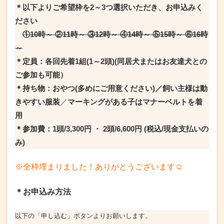
＊以下よりご希望枠を2～3つ選択いただき、お申込みく
ださい
①10時～ ②11時～ ③12時～ ④14時～ ⑤15時～ ⑥16時
～
＊定員：各回先着1組(1～2頭) (同居犬またはお友達犬との
ご参加も可能）
＊持ち物：おやつ(多めにご用意ください)／飼い主様は動
きやすい服装
／
マーキングがある子はマナーベルトを着
用
＊参加費：1頭/3,300円 ・ 2頭/6,600円 (税込/現金支払いの
み)
※全枠埋まりました！ありがとうございます☺
＊お申込み方法
以下の「申し込む」ボタンよりお願いします。