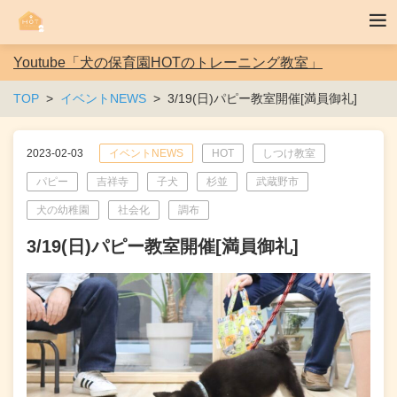
Youtube「犬の保育園HOTのトレーニング教室」
TOP
イベントNEWS
3/19(日)パピー教室開催[満員御礼]
2023-02-03
イベントNEWS
HOT
しつけ教室
パピー
吉祥寺
子犬
杉並
武蔵野市
犬の幼稚園
社会化
調布
3/19(日)パピー教室開催[満員御礼]