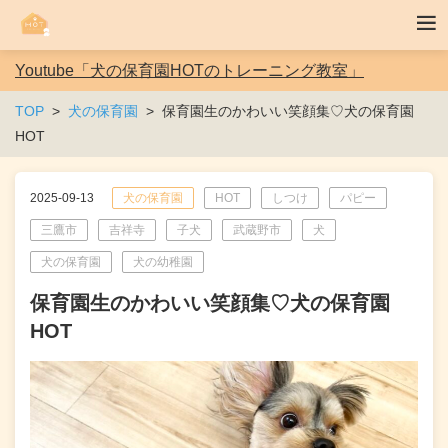
Youtube「犬の保育園HOTのトレーニング教室」
TOP
犬の保育園
保育園生のかわいい笑顔集♡犬の保育園
HOT
2025-09-13
犬の保育園
HOT
しつけ
パピー
三鷹市
吉祥寺
子犬
武蔵野市
犬
犬の保育園
犬の幼稚園
保育園生のかわいい笑顔集♡犬の保育園
HOT