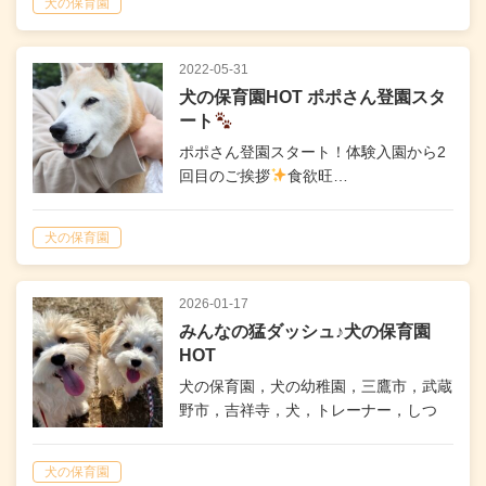
犬の保育園
2022-05-31
犬の保育園HOT ポポさん登園スタ
ート
ポポさん登園スタート！体験入園から2
回目のご挨拶
食欲旺…
犬の保育園
2026-01-17
みんなの猛ダッシュ♪犬の保育園
HOT
犬の保育園，犬の幼稚園，三鷹市，武蔵
野市，吉祥寺，犬，トレーナー，しつ
け，パピー，子犬
犬の保育園