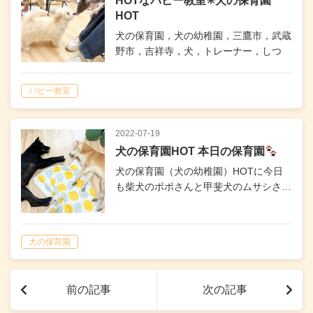
HOTなパピー教室✳︎犬の保育園
HOT
犬の保育園，犬の幼稚園，三鷹市，武蔵
野市，吉祥寺，犬，トレーナー，しつ
け，パピー，子犬
パピー教室
2022-07-19
犬の保育園HOT 本日の保育園
犬の保育園（犬の幼稚園）HOTに今日
も柴犬のポポさんと甲斐犬のムサシさ…
犬の保育園
前の記事
次の記事