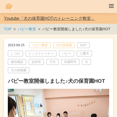
Youtube「犬の保育園HOTのトレーニング教室」
TOP
パピー教室
パピー教室開催しました♪犬の保育園HOT
2023-09-25
パピー教室
犬の保育園
HOT
しつけ
ドッグトレーナー
パピー
三鷹市
個別相談
吉祥寺
子犬
武蔵野市
犬
犬の幼稚園
パピー教室開催しました♪犬の保育園HOT