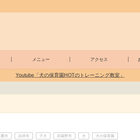
メニュー
アクセス
Youtube「犬の保育園HOTのトレーニング教室」
三鷹市
吉祥寺
子犬
武蔵野市
犬
犬の保育園