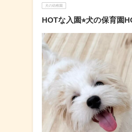
犬の幼稚園
HOTな入園⭐︎犬の保育園H