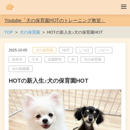
Youtube「犬の保育園HOTのトレーニング教室」
TOP
犬の保育園
HOTの新入生♪犬の保育園HOT
2025-10-05
犬の保育園
HOT
しつけ
パピー
吉祥寺
子犬
武蔵野市
犬
犬の保育園
犬の幼稚園
HOTの新入生♪犬の保育園HOT