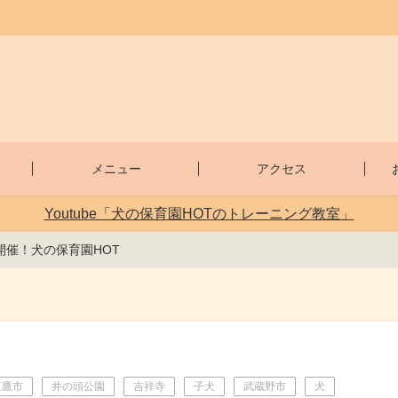
メニュー
アクセス
Youtube「犬の保育園HOTのトレーニング教室」
催！犬の保育園HOT
三鷹市
井の頭公園
吉祥寺
子犬
武蔵野市
犬