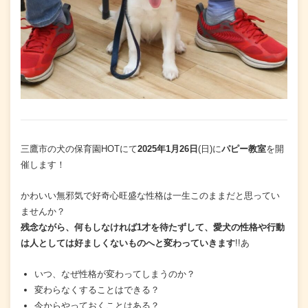
三鷹市の犬の保育園HOTにて
2025年1月26日
(日)に
パピー教室
を開
催します！
かわいい無邪気で好奇心旺盛な性格は一生このままだと思ってい
ませんか？
残念ながら、
何もしなければ
1才を待たずして、愛犬の性格や行動
は人としては好ましくないものへと変わっていきます
!!あ
いつ、なぜ性格が変わってしまうのか？
変わらなくすることはできる？
今からやっておくことはある？…