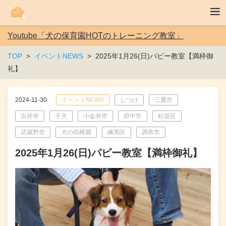
Youtube「犬の保育園HOTのトレーニング教室」
TOP
イベントNEWS
2025年1月26(日)パピー教室【満枠御
礼】
2024-11-30
イベントNEWS
しつけ
三鷹市
吉祥寺
子犬
小金井市
府中市
杉並区
武蔵野市
犬の幼稚園
練馬区
調布市
2025年1月26(日)パピー教室【満枠御礼】