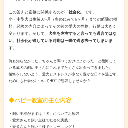
この答えと密接に関係するのが「
社会化
」です。
小・中型犬は生後3か月（多めにみて6ヶ月）までの経験の種
類、経験の内容によってその後の愛犬の性格、行動は大きく
変わります。そして、
犬生を左右すると言っても過言ではな
い、社会化が適している時期は一瞬で過ぎ去ってしまいま
す
。
何も知らなかった、ちゃんと調べておけばよかった…と後悔して
いる成犬の飼い主さんにこれまでたくさん出会ってきました。
後悔をしないよう、愛犬とストレスが少なく豊かな日々を過ごす
ためにも社会化についてHOTで勉強しませんか？
◆パピー教室の主な内容
・飼い主様がまずは「犬」についてお勉強
・愛犬さんと飼い主様で社会化実践！
・愛犬さんと飼い主様でトレーニング！